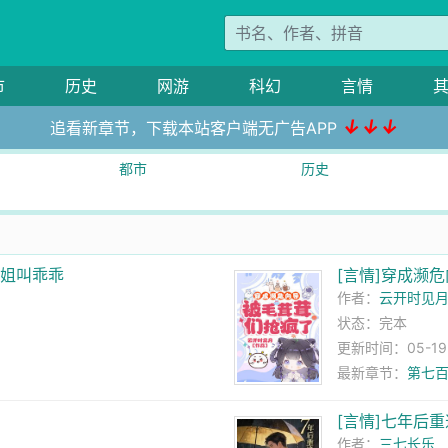
市
历史
网游
科幻
言情
↓↓↓
追看新章节，下载本站客户端无广告APP
都市
历史
小姐叫乖乖
[言情]穿成濒
作者：
云开时见
状态：完本
更新时间：05-19 1
最新章节：
第七百
[言情]七年后
作者：
三七长乐