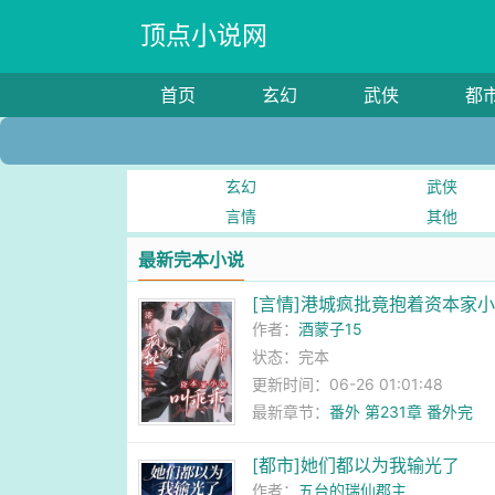
顶点小说网
首页
玄幻
武侠
都
玄幻
武侠
言情
其他
最新完本小说
[言情]港城疯批竟抱着资本家
作者：
酒蒙子15
状态：完本
更新时间：06-26 01:01:48
最新章节：
番外 第231章 番外完
[都市]她们都以为我输光了
作者：
五台的瑞仙郡主