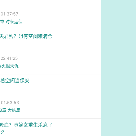
1:37:57
2 章 时来运佳
局夫君残？姐有空间粮满仓
2:41:25
再灭恨天仇
带着空间当保安
人
1:53:53
43章 大结局
子吸血？真嫡女重生杀疯了
何夕