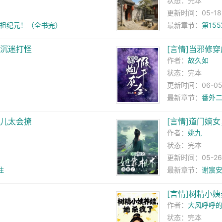
状态：完本
更新时间：05-18 
！道祖纪元！（全书完）
最新章节：
第15
者沉迷打怪
[言情]当邪修
作者：
故久如
状态：完本
更新时间：06-05 0
最新章节：
番外二
妇儿太会撩
[言情]道门嫡
作者：
姚九
状态：完本
更新时间：05-26 0
住
最新章节：
谢宸
[言情]树精小
作者：
大风呼呼
状态：完本