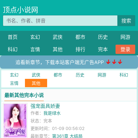
顶点小说网
搜索
首页
玄幻
武侠
都市
历史
网游
科幻
言情
其他
排行
完本
登录
↓↓↓
追看新章节，下载本站客户端无广告APP
玄幻
武侠
都市
历史
网游
科幻
言情
其他
最新其他完本小说
强宠面具娇妻
作者：
我是绿水
状态：完本
更新时间：01-09 00:56:02
最新章节：
第361章 大结局