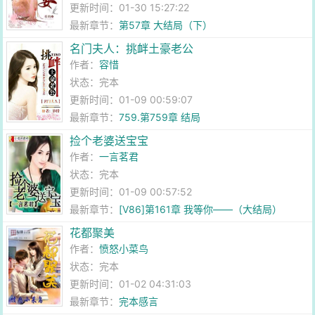
更新时间：01-30 15:27:22
最新章节：
第57章 大结局（下）
名门夫人：挑衅土豪老公
作者：
容惜
状态：完本
更新时间：01-09 00:59:07
最新章节：
759.第759章 结局
捡个老婆送宝宝
作者：
一言茗君
状态：完本
更新时间：01-09 00:57:52
最新章节：
[V86]第161章 我等你——（大结局）
花都聚美
作者：
愤怒小菜鸟
状态：完本
更新时间：01-02 04:31:03
最新章节：
完本感言