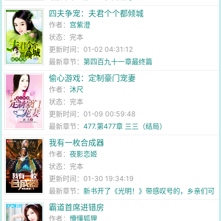
四夫争宠：夫君个个都倾城
作者：
宫紫澄
状态：完本
更新时间：01-02 04:31:12
最新章节：
第四百九十一章最终篇
偷心游戏：定制豪门宠妻
作者：
沐尺
状态：完本
更新时间：01-09 00:59:48
最新章节：
477.第477章 三三（结局）
我有一枚合成器
作者：
夜影恋姬
状态：完本
更新时间：01-30 19:34:19
最新章节：
新书开了《光明！》带感叹号的，乡亲们可
以收藏下！
霸道首席进错房
作者：
懵懂狐狸