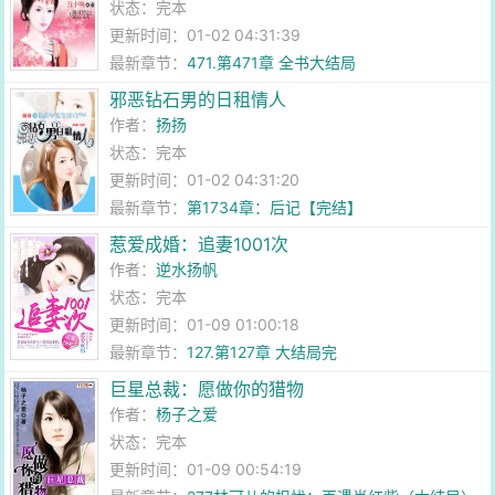
状态：完本
更新时间：01-02 04:31:39
最新章节：
471.第471章 全书大结局
邪恶钻石男的日租情人
作者：
扬扬
状态：完本
更新时间：01-02 04:31:20
最新章节：
第1734章：后记【完结】
惹爱成婚：追妻1001次
作者：
逆水扬帆
状态：完本
更新时间：01-09 01:00:18
最新章节：
127.第127章 大结局完
巨星总裁：愿做你的猎物
作者：
杨子之爱
状态：完本
更新时间：01-09 00:54:19