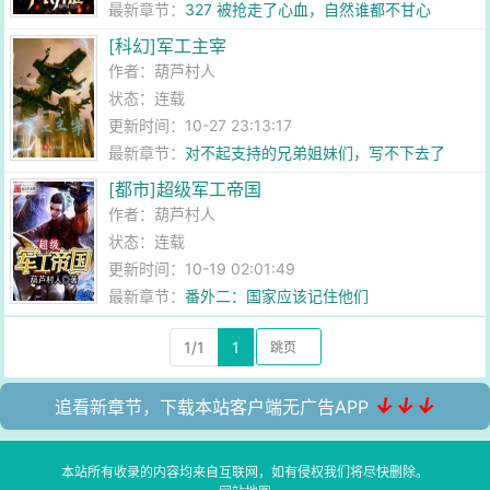
最新章节：
327 被抢走了心血，自然谁都不甘心
[科幻]军工主宰
作者：
葫芦村人
状态：连载
更新时间：10-27 23:13:17
最新章节：
对不起支持的兄弟姐妹们，写不下去了
[都市]超级军工帝国
作者：
葫芦村人
状态：连载
更新时间：10-19 02:01:49
最新章节：
番外二：国家应该记住他们
1/1
1
↓↓↓
追看新章节，下载本站客户端无广告APP
本站所有收录的内容均来自互联网，如有侵权我们将尽快删除。