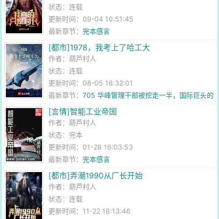
状态：连载
更新时间：09-04 10:51:45
最新章节：
完本感言
[都市]1978，我考上了哈工大
作者：
葫芦村人
状态：连载
更新时间：08-05 16:32:01
最新章节：
705 华峰管理干部被挖走一半，国际巨头的
釜底抽薪之计？
[言情]智能工业帝国
作者：
葫芦村人
状态：完本
更新时间：01-28 16:03:53
最新章节：
完本感言
[都市]弄潮1990从厂长开始
作者：
葫芦村人
状态：连载
更新时间：11-22 18:13:46