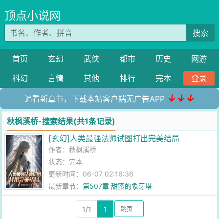
顶点小说网
搜索
首页
玄幻
武侠
都市
历史
网游
科幻
言情
其他
排行
完本
登录
↓↓↓
追看新章节，下载本站客户端无广告APP
秋枫溪桥-搜索结果(共1条记录)
[玄幻]人类最强法师试图打出完美结局
作者：
秋枫溪桥
状态：完本
更新时间：06-07 02:16:36
最新章节：
第507章 甜蜜的象牙塔
1/1
1