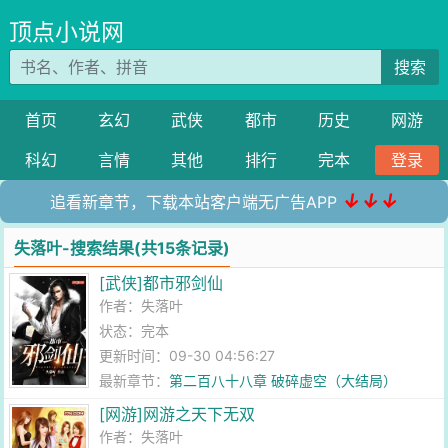
顶点小说网
搜索
首页
玄幻
武侠
都市
历史
网游
科幻
言情
其他
排行
完本
登录
↓↓↓
追看新章节，下载本站客户端无广告APP
失落叶-搜索结果(共15条记录)
[武侠]都市邪剑仙
作者：
失落叶
状态：完本
更新时间：09-30 04:56:27
最新章节：
第二百八十八章 破碎虚空（大结局）
[网游]网游之天下无双
作者：
失落叶