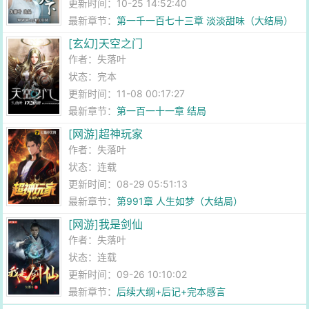
更新时间：10-25 14:52:40
最新章节：
第一千一百七十三章 淡淡甜味（大结局）
[玄幻]天空之门
作者：
失落叶
状态：完本
更新时间：11-08 00:17:27
最新章节：
第一百一十一章 结局
[网游]超神玩家
作者：
失落叶
状态：连载
更新时间：08-29 05:51:13
最新章节：
第991章 人生如梦（大结局）
[网游]我是剑仙
作者：
失落叶
状态：连载
更新时间：09-26 10:10:02
最新章节：
后续大纲+后记+完本感言