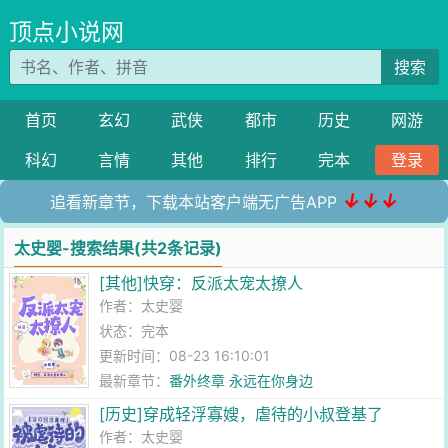
顶点小说网
搜索
首页
玄幻
武侠
都市
历史
网游
科幻
言情
其他
排行
完本
登录
↓↓↓
追看新章节，下载本站客户端无广告APP
太史婴-搜索结果(共2条记录)
[其他]快穿：反派太宠太撩人
作者：
太史婴
状态：完本
更新时间：08-23 16:10:01
最新章节：
番外终章 永远在你身边
[历史]穿成轻浮寡嫂，虐待的小叔登基了
作者：
太史婴