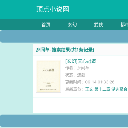
顶点小说网
首页
玄幻
武侠
都
乡间草-搜索结果(共1条记录)
[玄幻]天心战道
作者：
乡间草
状态：连载
更新时间：06-14 01:33:26
最新章节：
正文 第十二章 湖边聚会