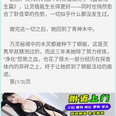
生篇》，让灵植能生长得更好——同时也悄然愈
合了聆音草的伤势，一切似乎什么都没发生过。
做完这一切之后，她回到了青神木中。
万灵秘境中的木灵都被种下了螟蜓，这是灵
隽早就猜测过的，而这三年来她除了努力修炼，
“净化”怨煞之血，也花了很大一部分经历在探查
体内的异样之上，终于让她抓到了螟蜓活动的痕
迹。
第(1/3)页