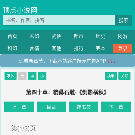
顶点小说网
搜索
首页
玄幻
武侠
都市
历史
网游
科幻
言情
其他
排行
完本
登录
追看新章节，下载本站客户端无广告APP
↓↓↓
字体
大
中
小
换手
关灯
第四十章：貔貅石雕-《剑影横秋》
上一章
目录
存书签
下一章
第(1/3)页