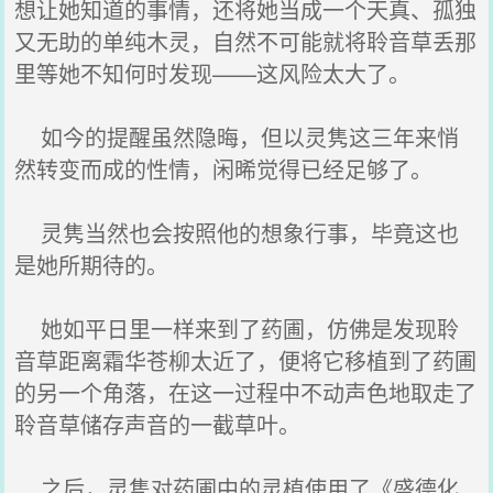
想让她知道的事情，还将她当成一个天真、孤独
又无助的单纯木灵，自然不可能就将聆音草丢那
里等她不知何时发现——这风险太大了。
如今的提醒虽然隐晦，但以灵隽这三年来悄
然转变而成的性情，闲晞觉得已经足够了。
灵隽当然也会按照他的想象行事，毕竟这也
是她所期待的。
她如平日里一样来到了药圃，仿佛是发现聆
音草距离霜华苍柳太近了，便将它移植到了药圃
的另一个角落，在这一过程中不动声色地取走了
聆音草储存声音的一截草叶。
之后，灵隽对药圃中的灵植使用了《盛德化