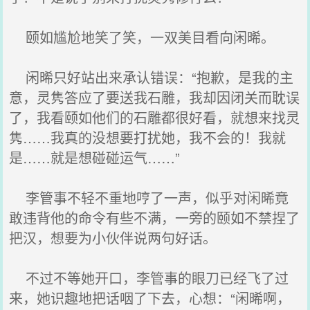
颐如尴尬地笑了笑，一双美目看向闲晞。
闲晞只好站出来承认错误：“抱歉，是我的主
意，灵隽答应了要送我石雕，我却因闭关而耽误
了，我看颐如他们的石雕都很好看，就想来找灵
隽……我真的没想要打扰她，我不会的！我就
是……就是想碰碰运气……”
李管事不轻不重地哼了一声，似乎对闲晞竟
敢违背他的命令有些不满，一旁的颐如不禁捏了
把汉，想要为小伙伴说两句好话。
不过不等她开口，李管事的眼刀已经飞了过
来，她识趣地把话咽了下去，心想：“闲晞啊，