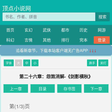
顶点小说网
搜索
首页
玄幻
武侠
都市
历史
网游
科幻
言情
其他
排行
完本
登录
追看新章节，下载本站客户端无广告APP
↓↓↓
字体
大
中
小
换手
关灯
第二十六章：怨煞消解-《剑影横秋》
上一章
目录
存书签
下一章
第(1/3)页