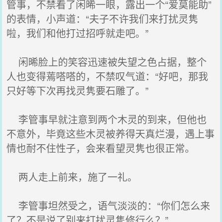
管事，不禁看了闲晞一眼，露出一个“爱莫能助”
的表情，小声道：“夫子不许我们来打扰灵隽
啦，我们和他打过招呼就走吧。”
闲晞脸上的笑容迅速被失望之色占据，整个
人也变得蔫嗒嗒的，不禁叹气道：“好吧，那我
只好等下次再找灵隽要石雕了。”
李管事早就注意到两个木灵的到来，但他也
不意外，毕竟这些木灵被养得天真烂漫，遇上事
情也耐不住性子，会来看望灵隽也很正常。
两人走上前来，施了一礼。
李管事坦然受之，语气淡淡的：“你们怎么来
了？不是说了别来打扰灵隽修行么？”