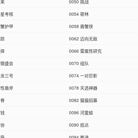
归来
0050 挑战
 三星考核
0054 密林
 盾蟹护甲
0058 盾蟹侠
追踪
0062 迈向无敌
抉择
0066 雷属性研究
 狩猎盛会
0070 组队
 雏龙三号
0074 一对巨影
 属性盾斧
0078 天选神器
刀脊
0082 猫猫招募
搞钱
0096 河童蛙
妥协
0090 抵达
指导
0094 推进