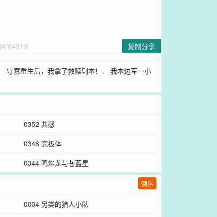
复制分享
、
守寡重生后，我拿了救赎剧本！
、
我本边军一小
0352 共感
0348 究极体
0344 鸣焰龙与苍蓝星
倒序
0004 另类的猎人小队