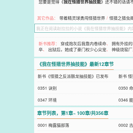
您要是觉得《
我在怪猎世界抽技能
》还不错的话请
其它作品：
带着精灵球勇闯怪猎世界
/
怪猎之猎虫
新书推荐：
穿成炮灰后我靠内卷续命
、
拥有外挂的
卒
、
出狱后，她成了豪门权少心尖宠
、
神级烧窑厂
《我在怪猎世界抽技能》最新12章节
新书《怪猎之反派骸龙抽技能》已发布
新书 
&nbsp; &nbsp;
0351 诀别
0350
0347 环境
0346
章节列表，第1章~ 100章/共356章
0001 梅露猫部落
0002