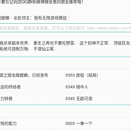
不要忘记向您QQ群和微博微信里的朋友推荐哦！
阁螳螂
/
全民领主：我有无限游戏模组
/
我杀穿副本世界
、
重生之再也不要吃野菜
、
这个封神不正常
、
顶级狂龙
系统可烧制万物
、
不谓仙尘客
、
怪猎之猎虫阁螳螂，已经发布
0353 旅程（结局）
 命运的终结者
0349 镜中人
 能力转换
0345 无路可退
 古怪的能力
0003 一拳一个