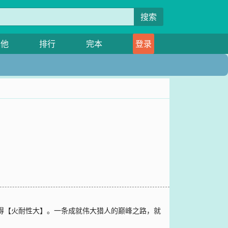
搜索
其他
排行
完本
登录
得【火耐性大】。一条成就伟大猎人的巅峰之路，就