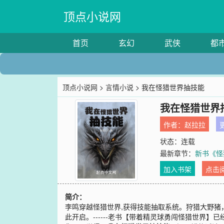
顶点小说网
首页
玄幻
武侠
都
顶点小说网
>
言情小说
> 我在怪猎世界抽技能
我在怪猎世界
作者：
赵拉拉
更
状态：连载
最新章节：
新书《怪猎
加入书架
点击
简介：
李鸣穿越怪猎世界,获得技能抽取系统。狩猎大野
此开启。------老书【带着精灵球勇闯怪猎世界