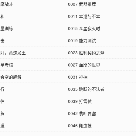
 观摩战斗
0007 武器推荐
调和
0011 幸运与不幸
 力量训练
0015 众星寂灭时
伏击
0019 能力测试
 你好，黄速龙王
0023 胜利契约之斧
 二星考核
0027 血崩的世界
 不会空的超解
0031 神抽
远行
0035 跳跃的不法者
前往
0039 打雪仗
庆贺
0042 翡叶要塞
相遇
0046 翔虫技