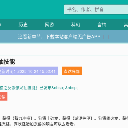
市
历史
网游
科幻
言情
追看新章节，下载本站客户端无广告APP
↓↓↓
抽技能
新时间：2025-10-24 15:52:41
直达底部
之反派骸龙抽技能》已发布&nbsp; &nbsp;
阅读
猪，获得【蓄力冲撞】。狩猎土砂龙，获得【淤泥护甲】。狩猎雄火龙，获
】已经完结，喜欢怪猎加宠兽的朋友可以去看看。