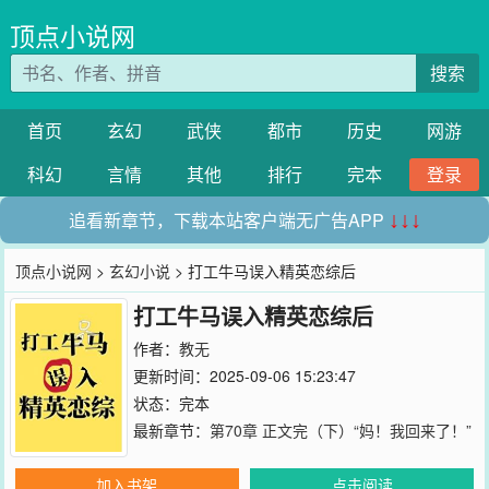
顶点小说网
搜索
首页
玄幻
武侠
都市
历史
网游
科幻
言情
其他
排行
完本
登录
追看新章节，下载本站客户端无广告APP
↓↓↓
顶点小说网
>
玄幻小说
> 打工牛马误入精英恋综后
打工牛马误入精英恋综后
作者：
教无
更新时间：2025-09-06 15:23:47
状态：完本
最新章节：
第70章 正文完（下）“妈！我回来了！”
加入书架
点击阅读