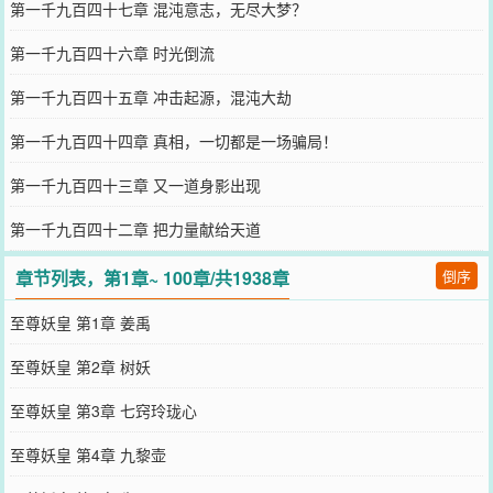
第一千九百四十七章 混沌意志，无尽大梦？
第一千九百四十六章 时光倒流
第一千九百四十五章 冲击起源，混沌大劫
第一千九百四十四章 真相，一切都是一场骗局！
第一千九百四十三章 又一道身影出现
第一千九百四十二章 把力量献给天道
章节列表，第1章~ 100章/共1938章
倒序
至尊妖皇 第1章 姜禹
至尊妖皇 第2章 树妖
至尊妖皇 第3章 七窍玲珑心
至尊妖皇 第4章 九黎壶