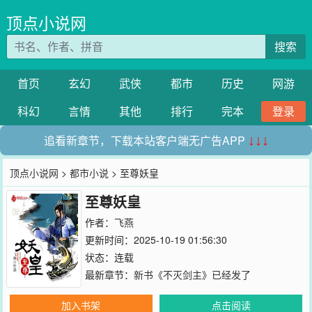
顶点小说网
搜索
首页
玄幻
武侠
都市
历史
网游
科幻
言情
其他
排行
完本
登录
追看新章节，下载本站客户端无广告APP
↓↓↓
顶点小说网
>
都市小说
> 至尊妖皇
至尊妖皇
作者：
飞燕
更新时间：2025-10-19 01:56:30
状态：连载
最新章节：
新书《不灭剑主》已经发了
加入书架
点击阅读