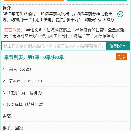
简介：
35亿年前生命萌芽，10亿年前动物出现，5亿年前脊椎动物出
现。动物用一亿年走上陆地，昆虫用5千万年飞向天空。300万
年前猿人出现，20万年前智人出现；5万年前智慧之花绽放，艺术和
其它作品：
半仙文明
/
仙域科技霸主
/
星际修真的日常
/
全金属躯
语言出现、文明之光萌发！生命进化出现新篇章。此后，人类只用两
壳
/
无限时空玩家
/
修真大工业时代
/
海运主宰
/
大数据法则
/
百年时间飞出地球，完成了生命的新进化。当在太空中回望那蓝色的
星球时，我们不禁要问：未来路在何方？生命走过海洋、陆地和天
复制分享
空，也许下一步需要勇敢的走出星球，去适应那空旷又奇诡的星空！
您要是觉得《
第二进化
》还不错的话请不要忘记向您QQ群和微博微信
章节列表，第1章~ 0章/共0章
倒序
里的朋友推荐哦！
1，前言（必读）
2，群485，382，341
3，特别注解：精神力
4,名词解释（持续丰富）
点睛
楔子：回家