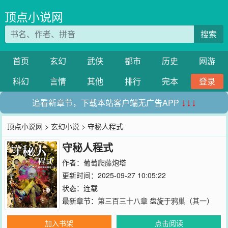
顶点小说网
搜索
首页
玄幻
武侠
都市
历史
网游
科幻
言情
其他
排行
完本
登录
追看新章节，下载本站客户端无广告APP
↓↓↓
顶点小说网
>
玄幻小说
> 守秘人程式
守秘人程式
作者：
葡萄爬藤炮塔
更新时间：2025-09-27 10:05:22
状态：连载
最新章节：
第三百三十八章 盘旋于鸦巢（其一）
加入书架
点击阅读