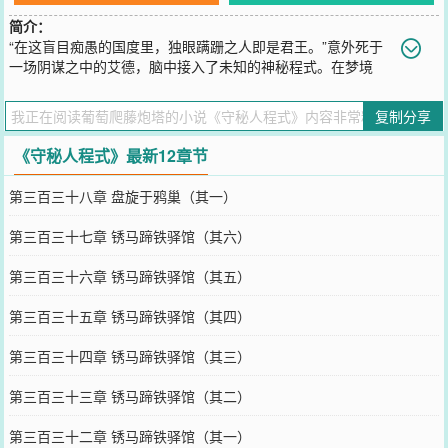
简介：
“在这盲目痴愚的国度里，独眼蹒跚之人即是君王。”意外死于
一场阴谋之中的艾德，脑中接入了未知的神秘程式。在梦境
中，他可以通过拷贝其他人格结晶的数据获得人物卡，解锁相应的非
凡能力。白鸦手杖、『傀儡』秘文、独眼蜘蛛、宝石刻面学、捕梦
复制分享
网、黄蜂无人机……当灰色的尘埃降下帷幕——欢迎来到这辉煌而黑
暗的蒸汽时代。
《守秘人程式》最新12章节
您要是觉得《
守秘人程式
》还不错的话请不要忘记向您QQ群和微博微
信里的朋友推荐哦！
第三百三十八章 盘旋于鸦巢（其一）
第三百三十七章 锈马蹄铁驿馆（其六）
第三百三十六章 锈马蹄铁驿馆（其五）
第三百三十五章 锈马蹄铁驿馆（其四）
第三百三十四章 锈马蹄铁驿馆（其三）
第三百三十三章 锈马蹄铁驿馆（其二）
第三百三十二章 锈马蹄铁驿馆（其一）