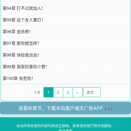
第94章 打不过就加入！
第95章 这个女人要打！
第96章 追杀榜！
第97章 那你想怎样？
第98章 快给我治治！
第99章 我家的事你少管！
第100章 有危险！
1/9
1
2
3
»
追看新章节，下载本站客户端无广告APP
↓↓↓
本站所有收录的内容均来自互联网，如有侵权我们将尽快删除。
网站地图