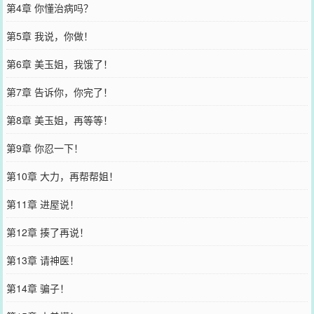
第4章 你懂治病吗？
第5章 我说，你做！
第6章 美玉姐，我饿了！
第7章 告诉你，你完了！
第8章 美玉姐，再等等！
第9章 你忍一下！
第10章 大力，再帮帮姐！
第11章 进屋说！
第12章 揍了再说！
第13章 请神医！
第14章 骗子！