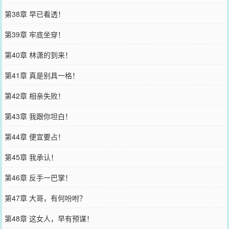
第38章 早已看透！
第39章 牢底坐穿！
第40章 林潇的到来！
第41章 真是别具一格！
第42章 相亲失败！
第43章 我跟你坦白！
第44章 便宜要占！
第45章 我承认！
第46章 反手一巴掌！
第47章 大哥，有何吩咐？
第48章 这女人，早有预谋！