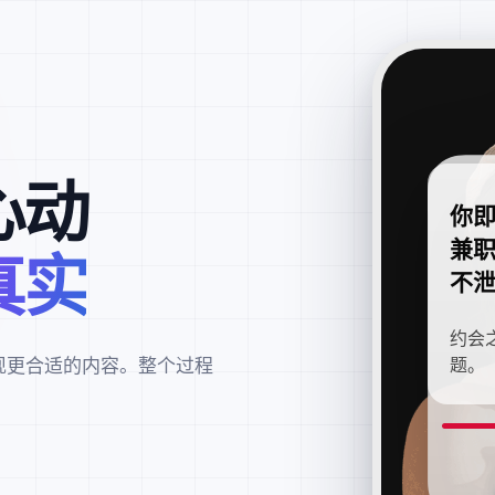
心动
你
兼
真实
不
约会
现更合适的内容。整个过程
题。