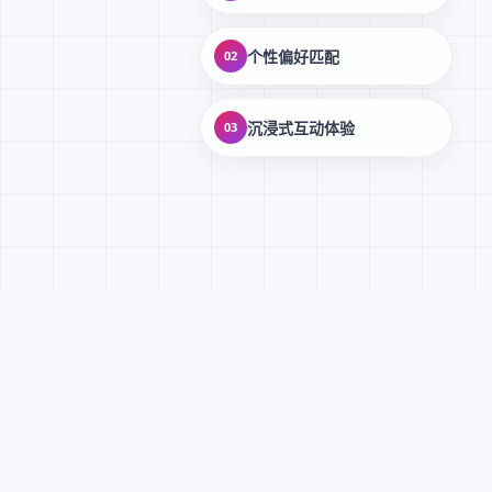
个性偏好匹配
02
沉浸式互动体验
03