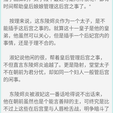
时间帮助皇后娘娘管理这后宫之事了。”
按理来说，这东陵烬炎作为一个太子，是不
能插手这后宫之事的。就算这十一皇子是他的皇
弟，他虽然可以关心，但是插手一个后妃宫内的
事情，还是于理不合的。
淑妃说他闲的很，帮着皇后管理后宫之事，
不但直言东陵烬炎逾越了。更是隐射，堂堂太子
不在朝前为君分忧，却如同一个妇人一般管后宫
的闲事。
东陵烬炎被淑妃这一番话呛得说不出话来，
他在朝前虽然也是个能言善辩的主，可终究是比
不过上这些在后宫里与人唇枪舌战，明争暗斗了