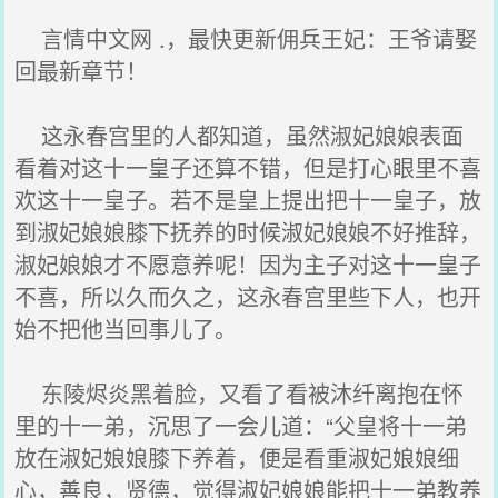
言情中文网 .，最快更新佣兵王妃：王爷请娶
回最新章节！
这永春宫里的人都知道，虽然淑妃娘娘表面
看着对这十一皇子还算不错，但是打心眼里不喜
欢这十一皇子。若不是皇上提出把十一皇子，放
到淑妃娘娘膝下抚养的时候淑妃娘娘不好推辞，
淑妃娘娘才不愿意养呢！因为主子对这十一皇子
不喜，所以久而久之，这永春宫里些下人，也开
始不把他当回事儿了。
东陵烬炎黑着脸，又看了看被沐纤离抱在怀
里的十一弟，沉思了一会儿道：“父皇将十一弟
放在淑妃娘娘膝下养着，便是看重淑妃娘娘细
心，善良，贤德，觉得淑妃娘娘能把十一弟教养