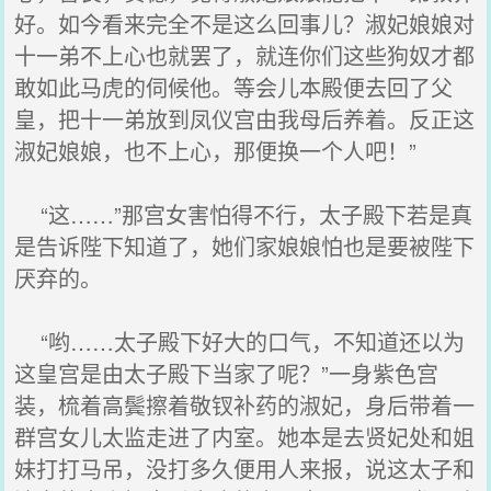
好。如今看来完全不是这么回事儿？淑妃娘娘对
十一弟不上心也就罢了，就连你们这些狗奴才都
敢如此马虎的伺候他。等会儿本殿便去回了父
皇，把十一弟放到凤仪宫由我母后养着。反正这
淑妃娘娘，也不上心，那便换一个人吧！”
“这……”那宫女害怕得不行，太子殿下若是真
是告诉陛下知道了，她们家娘娘怕也是要被陛下
厌弃的。
“哟……太子殿下好大的口气，不知道还以为
这皇宫是由太子殿下当家了呢？”一身紫色宫
装，梳着高鬓擦着敬钗补药的淑妃，身后带着一
群宫女儿太监走进了内室。她本是去贤妃处和姐
妹打打马吊，没打多久便用人来报，说这太子和