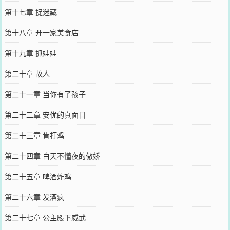
第十七章 捉迷藏
第十八章 开一家美食店
第十九章 抓娃娃
第二十章 故人
第二十一章 当你有了孩子
第二十二章 安优的真面目
第二十三章 肯打鸡
第二十四章 白天不懂夜的傲娇
第二十五章 啤酒炸鸡
第二十六章 发酒疯
第二十七章 公主殿下威武