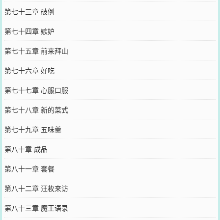
第七十三章 破例
第七十四章 嫉妒
第七十五章 前来拜山
第七十六章 好吃
第七十七章 心服口服
第七十八章 新的菜式
第七十九章 五味羹
第八十章 成品
第八十一章 套餐
第八十二章 汪枚来访
第八十三章 魔王语录