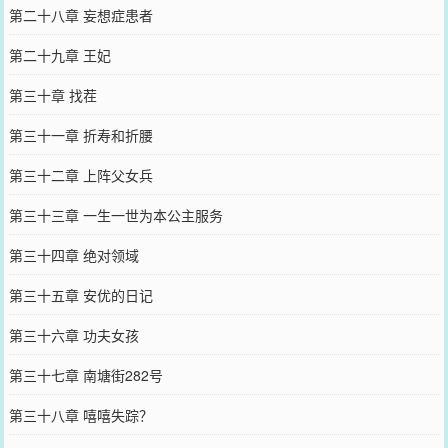
第二十八章 妄想症患者
第二十九章 王妃
第三十章 找茬
第三十一章 折寿和折腰
第三十二章 上阵父女兵
第三十三章 一生一世为本公主服务
第三十四章 绝对领域
第三十五章 安优的日记
第三十六章 功夫女孩
第三十七章 南塘街282号
第三十八章 嘻嘻失踪？