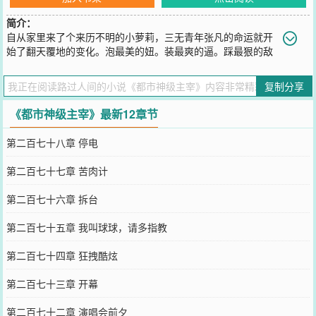
简介：
自从家里来了个来历不明的小萝莉，三无青年张凡的命运就开
始了翻天覆地的变化。泡最美的妞。装最爽的逼。踩最狠的敌
人。在外，他是都市最强的神级主宰。在家，他是地地道道的护娃狂
魔。
复制分享
您要是觉得《
都市神级主宰
》还不错的话请不要忘记向您QQ群和微博
微信里的朋友推荐哦！
《都市神级主宰》最新12章节
第二百七十八章 停电
第二百七十七章 苦肉计
第二百七十六章 拆台
第二百七十五章 我叫球球，请多指教
第二百七十四章 狂拽酷炫
第二百七十三章 开幕
第二百七十二章 演唱会前夕