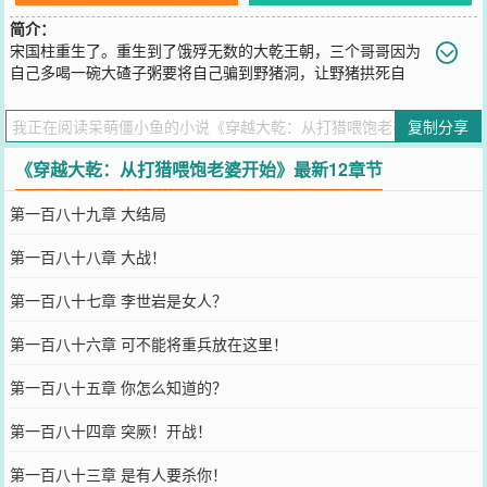
简介：
宋国柱重生了。重生到了饿殍无数的大乾王朝，三个哥哥因为
自己多喝一碗大碴子粥要将自己骗到野猪洞，让野猪拱死自
己。“叮——”“A.跟着哥哥去野猪洞，你将成为残疾人，无法人道，孤
寡一生。”“B.解开上来的绳子，送三位哥哥去西天，你将获得逍遥御兽
复制分享
系统，继承家里的大瓦房、睡着三个哥哥亲手打造的大床，带着三个
嫂嫂，过上逍遥快活、顿顿有肉吃的幸福日子。”BBB....老子选B！！
《穿越大乾：从打猎喂饱老婆开始》最新12章节
您要是觉得《
穿越大乾：从打猎喂饱老婆开始
》还不错的话请不要忘
记向您QQ群和微博微信里的朋友推荐哦！
第一百八十九章 大结局
第一百八十八章 大战！
第一百八十七章 李世岩是女人？
第一百八十六章 可不能将重兵放在这里！
第一百八十五章 你怎么知道的？
第一百八十四章 突厥！开战！
第一百八十三章 是有人要杀你！