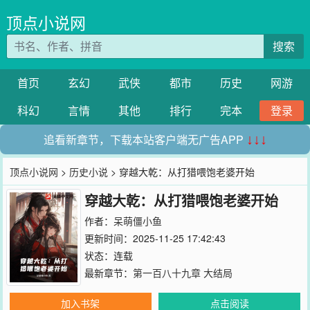
顶点小说网
搜索
首页
玄幻
武侠
都市
历史
网游
科幻
言情
其他
排行
完本
登录
追看新章节，下载本站客户端无广告APP
↓↓↓
顶点小说网
>
历史小说
> 穿越大乾：从打猎喂饱老婆开始
穿越大乾：从打猎喂饱老婆开始
作者：
呆萌僵小鱼
更新时间：2025-11-25 17:42:43
状态：连载
最新章节：
第一百八十九章 大结局
加入书架
点击阅读