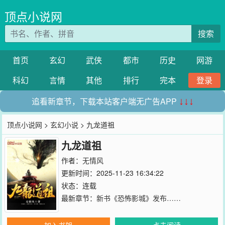
顶点小说网
搜索
首页
玄幻
武侠
都市
历史
网游
科幻
言情
其他
排行
完本
登录
追看新章节，下载本站客户端无广告APP
↓↓↓
顶点小说网
>
玄幻小说
> 九龙道祖
九龙道祖
作者：
无情风
更新时间：2025-11-23 16:34:22
状态：连载
最新章节：
新书《恐怖影城》发布……
加入书架
点击阅读