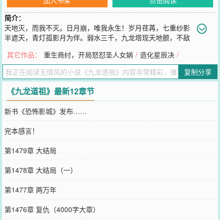
简介：
天地灭，而我不灭。日月崩，唯我永生！岁月荏苒，七重纱影
半遮天，青灯孤影月为伴。弱水三千，九龙塔现天地颤，不敌
昔日你巧笑嫣然！当命运浮现，轮回之门开启的时候，一切都将回到
其它作品：
重生商纣，开局怒怼圣人女娲
/
造化星辰决
/
最初的起点。已有完结作品《金身不灭诀》《九重至尊天》……坑品
有保证。书友群：598155525
复制分享
您要是觉得《
九龙道祖
》还不错的话请不要忘记向您QQ群和微博微信
里的朋友推荐哦！
《九龙道祖》最新12章节
新书《恐怖影城》发布……
完本感言！
第1479章 大结局
第1478章 大结局（一）
第1477章 两万年
第1476章 复仇（4000字大章）