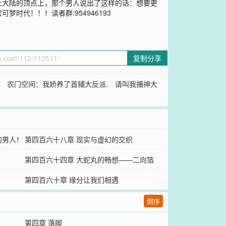
红土大陆的顶点上，那个男人说出了这样的话：想要更
代！！！读者群:954946193
复制分享
、
农门空间：我娇养了首辅大反派
、
请叫我捕神大
的男人！
第四百六十八章 现实与虚幻的交织
第四百六十四章 大蛇丸的畅想——二向箔
第四百六十章 缘分让我们相遇
倒序
第四章 落脚