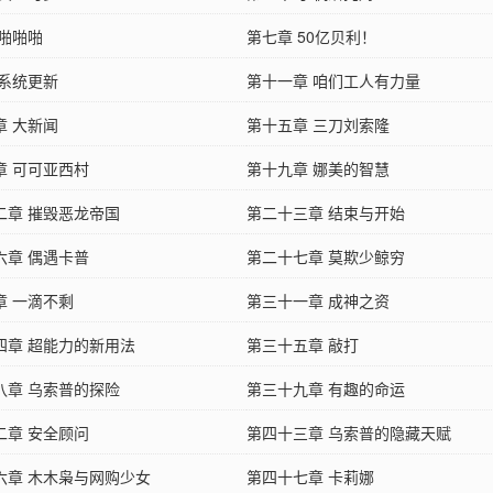
 啪啪啪
第七章 50亿贝利！
 系统更新
第十一章 咱们工人有力量
章 大新闻
第十五章 三刀刘索隆
章 可可亚西村
第十九章 娜美的智慧
二章 摧毁恶龙帝国
第二十三章 结束与开始
六章 偶遇卡普
第二十七章 莫欺少鲸穷
章 一滴不剩
第三十一章 成神之资
四章 超能力的新用法
第三十五章 敲打
八章 乌索普的探险
第三十九章 有趣的命运
二章 安全顾问
第四十三章 乌索普的隐藏天赋
六章 木木枭与网购少女
第四十七章 卡莉娜