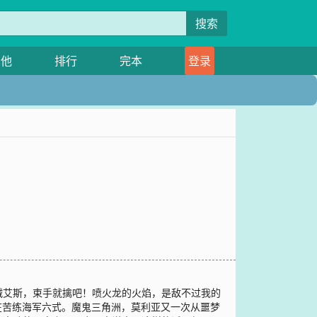
搜索
其他
排行
完本
登录
贼艾斯，束手就擒吧！喷火龙的火焰，是敌不过我的
在苦练海军六式。魔鬼三角洲，莫利亚又一次从噩梦