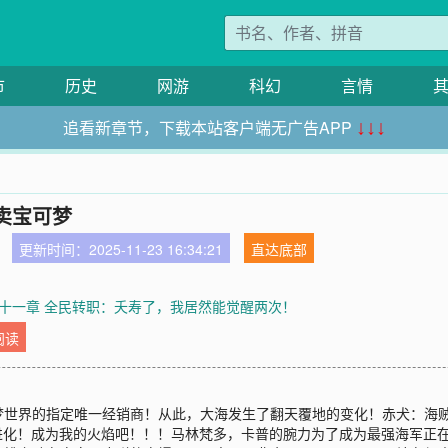
市
历史
网游
科幻
言情
追看新章节，下载本站客户端无广告APP
↓↓↓
卖宝可梦
更新时间：2025-11-23 16:34:21
直达底部
十一章 全民转职：夭寿了，我居然能觉醒两次！
阅读
梦世界的指定唯一经销商！从此，大海发生了翻天覆地的变化！赤犬：海
A进化！成为我的火焰吧！！！马林梵多，卡普的腕力为了成为最强海军正