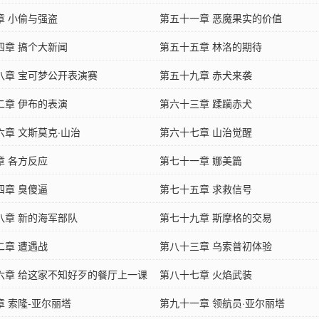
章 小偷与强盗
第五十一章 恶魔果实的价值
四章 搞个大新闻
第五十五章 林洛的期待
八章 宝可梦公开表演赛
第五十九章 赤犬来袭
二章 伊布的表演
第六十三章 蹂躏赤犬
六章 文斯莫克·山治
第六十七章 山治觉醒
章 各方反应
第七十一章 娜美篇
四章 臭傻逼
第七十五章 求救信号
八章 新的海军部队
第七十九章 斯摩格的交易
二章 遭遇战
第八十三章 乌索普初体验
六章 给这家不知好歹的餐厅上一课
第八十七章 火焰武装
章 索隆-亚尔丽塔
第九十一章 领航员·亚尔丽塔