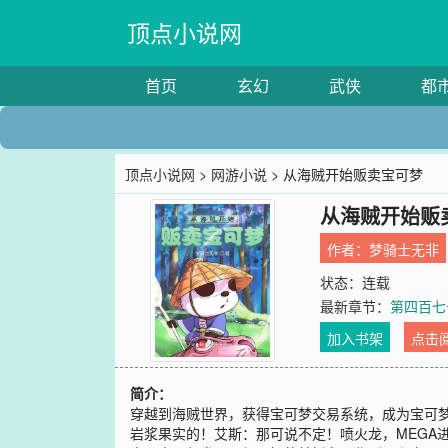
顶点小说网
首页
玄幻
武侠
都
顶点小说网
>
网游小说
> 从海贼开始贩卖宝可梦
从海贼开始贩
作者：
梦骑士无非
状态：连载
最新章节：
第四百七
加入书架
点击
简介：
穿越到海贼世界，获得宝可梦交易系统，成为宝可
岩浆果实的！艾斯：那可说不定！喷火龙，MEG