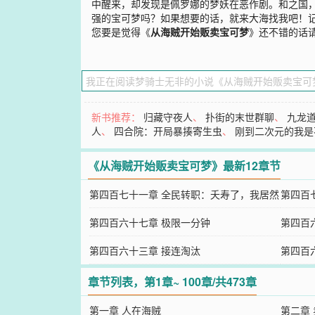
中醒来，却发现是佩罗娜的梦妖在恶作剧。和之国，
强的宝可梦吗？如果想要的话，就来大海找我吧！记住
您要是觉得《
从海贼开始贩卖宝可梦
》还不错的话
新书推荐：
归藏守夜人
、
扑街的末世群聊
、
九龙
人
、
四合院：开局暴揍寄生虫
、
刚到二次元的我是
《从海贼开始贩卖宝可梦》最新12章节
第四百七十一章 全民转职：夭寿了，我居然
第四百
能觉醒两次！
第四百六十七章 极限一分钟
第四百
第四百六十三章 接连淘汰
第四百
章节列表，第1章~ 100章/共473章
第一章 人在海贼
第二章