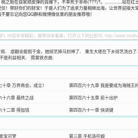
桃之助在自家顽皮弹的自爆下，不幸死于非命(???)?。…………站在
！带好你们的财宝！于是人们为了追求力量相继出海，让世界迎接大宝可梦时
请不要忘记向您QQ群和微博微信里的朋友推荐哦！
道祖
、
虐翻全能假千金，她综艺掉马封神了
、
重生大佬在下乡综艺洗白了
不是利益相关
、
霓裳铁衣曲
、
七十章 万界商会，成立！
第四百六十九章 我是要成为海贼王
六十六章 最终之战
第四百六十五章 前十出炉
六十二章 得加钱
第四百六十一章 快进键
 卖宝可梦
第三章 手机洛托姆