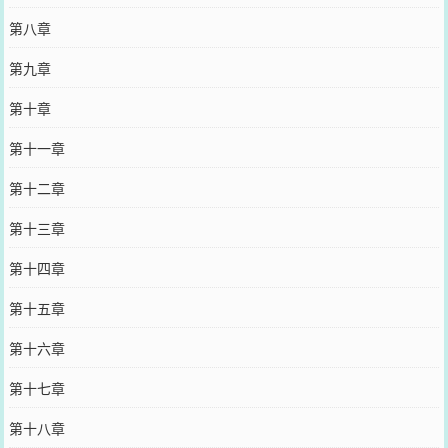
第八章
第九章
第十章
第十一章
第十二章
第十三章
第十四章
第十五章
第十六章
第十七章
第十八章