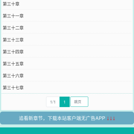
第三十章
第三十一章
第三十二章
第三十三章
第三十四章
第三十五章
第三十六章
第三十七章
1/1
1
追看新章节，下载本站客户端无广告APP
↓↓↓